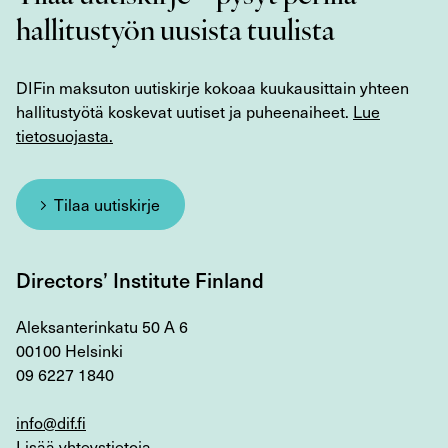
hallitustyön uusista tuulista
DIFin maksuton uutiskirje kokoaa kuukausittain yhteen
hallitustyötä koskevat uutiset ja puheenaiheet.
Lue
tietosuojasta.
Tilaa uutiskirje
Directors’ Institute Finland
Aleksanterinkatu 50 A 6
00100 Helsinki
09 6227 1840
info@dif.fi
Lisää yhteystietoja