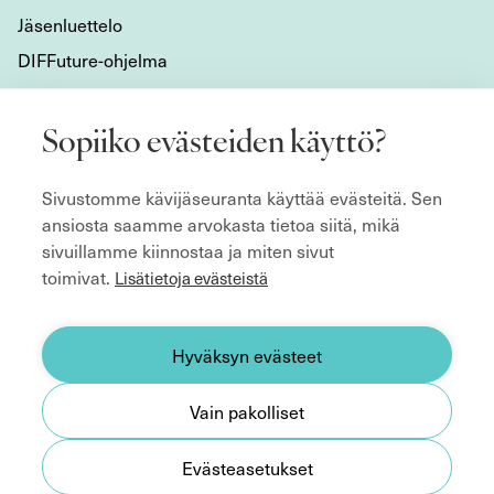
Jäsenluettelo
DIFFuture-ohjelma
Tietoa meistä
Sopiiko evästeiden käyttö?
Mikä DIF on?
Sivustomme kävijäseuranta käyttää evästeitä. Sen
Organisaatio
ansiosta saamme arvokasta tietoa siitä, mikä
Hyvän hallitustyön kulmakivet
sivuillamme kiinnostaa ja miten sivut
Säännöt
toimivat.
Lisätietoja evästeistä
ecoDa ja eurooppalainen yhteistyö
Etsitkö hallitusjäsentä?
Hyväksyn evästeet
Yhteystiedot
Vain pakolliset
Medialle
Evästeasetukset