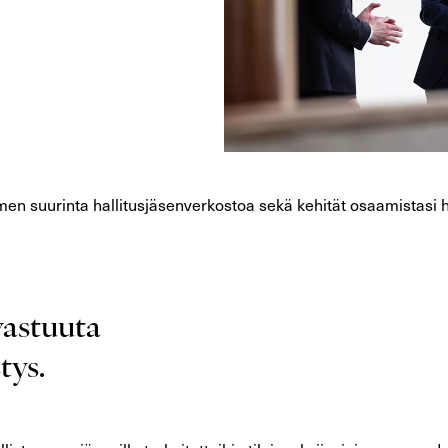
men suurinta hallitusjäsenverkostoa sekä kehität osaamistasi h
svastuuta
tys.