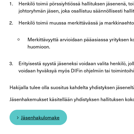
Henkilö toimii pörssiyhtiössä hallituksen jäsenenä, toi
johtoryhmän jäsen, joka osallistuu säännöllisesti hall
Henkilö toimii muussa merkittävässä ja markkinaehtois
Merkittävyyttä arvioidaan pääasiassa yrityksen 
huomioon.
Erityisestä syystä jäseneksi voidaan valita henkilö, j
voidaan hyväksyä myös DIFin ohjelmiin tai toimintoihin
Hakijalla tulee olla suositus kahdelta yhdistyksen jäsenelt
Jäsenhakemukset käsitellään yhdistyksen hallituksen koko
Jäsenhakulomake