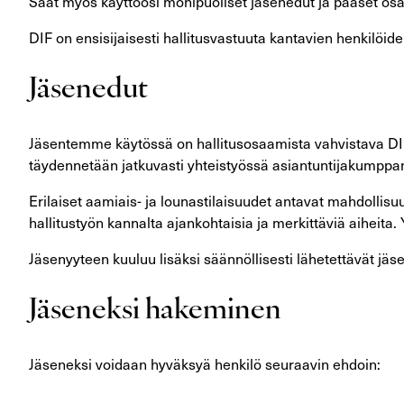
Saat myös käyttöösi monipuoliset jäsenedut ja pääset osalli
DIF on ensisijaisesti hallitusvastuuta kantavien henkilöid
Jäsenedut
Jäsentemme käytössä on hallitusosaamista vahvistava DIF-ti
täydennetään jatkuvasti yhteistyössä asiantuntijakumpp
Erilaiset aamiais- ja lounastilaisuudet antavat mahdollis
hallitustyön kannalta ajankohtaisia ja merkittäviä aiheit
Jäsenyyteen kuuluu lisäksi säännöllisesti lähetettävät jäs
Jäseneksi hakeminen
Jäseneksi voidaan hyväksyä henkilö seuraavin ehdoin: