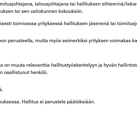
mitusjohtajana, talousjohtajana tai hallituksen sihteerinä/lakia
ituksen tai sen valiokunnan kokouksiin.
esti toimivassa yrityksessä hallituksen jäsenenä tai toimitusj
koon perusteella, mutta myös esimerkiksi yrityksen voimakas k
olla on muuta relevanttia hallitustyöskentelyyn ja hyvän hallint
 osallistunut henkilö.
ä.
uksessa. Hallitus ei perustele päätöksiään.