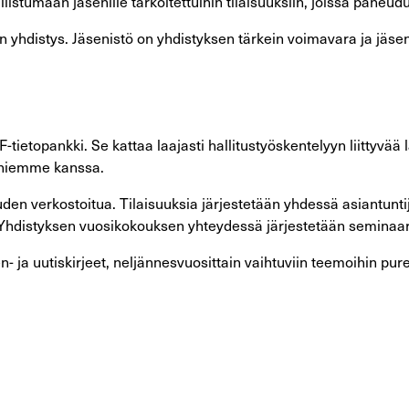
stumaan jäsenille tarkoitettuihin tilaisuuksiin, joissa paneudut
en yhdistys. Jäsenistö on yhdistyksen tärkein voimavara ja jäse
etopankki. Se kattaa laajasti hallitustyöskentelyyn liittyvää 
aniemme kanssa.
uuden verkostoitua. Tilaisuuksia järjestetään yhdessä asiantun
a. Yhdistyksen vuosikokouksen yhteydessä järjestetään seminaar
en- ja uutiskirjeet, neljännesvuosittain vaihtuviin teemoihin pu