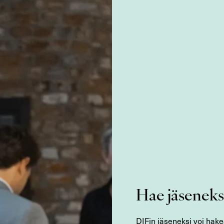
Hae jäseneks
DIFin jäseneksi voi hakea