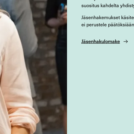
suositus kahdelta yhdist
Jäsenhakemukset käsitel
ei perustele päätöksiään
Jäsenhakulomake