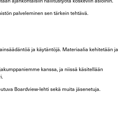
aan ajankohtaisiin hallitustyötä koskeviin asioihin.
nistön palveleminen sen tärkein tehtävä.
lainsäädäntöä ja käytäntöjä. Materiaalia kehitetään ja
tijakumppaniemme kanssa, ja niissä käsitellään
i.
reutuva Boardview-lehti sekä muita jäsenetuja.