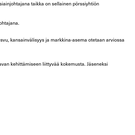
siainjohtajana taikka on sellainen pörssiyhtiön
ohtajana.
asvu, kansainvälisyys ja markkina-asema otetaan arviossa
otavan kehittämiseen liittyvää kokemusta. Jäseneksi