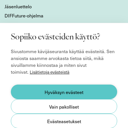
Jäsenluettelo
DIFFuture-ohjelma
Tietoa meistä
Sopiiko evästeiden käyttö?
Mikä DIF on?
Sivustomme kävijäseuranta käyttää evästeitä. Sen
Organisaatio
ansiosta saamme arvokasta tietoa siitä, mikä
Hyvän hallitustyön kulmakivet
sivuillamme kiinnostaa ja miten sivut
Säännöt
toimivat.
Lisätietoja evästeistä
ecoDa ja eurooppalainen yhteistyö
Etsitkö hallitusjäsentä?
Hyväksyn evästeet
Yhteystiedot
Vain pakolliset
Medialle
Evästeasetukset