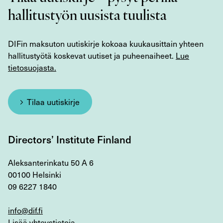
hallitustyön uusista tuulista
DIFin maksuton uutiskirje kokoaa kuukausittain yhteen
hallitustyötä koskevat uutiset ja puheenaiheet.
Lue
tietosuojasta.
Tilaa uutiskirje
Directors’ Institute Finland
Aleksanterinkatu 50 A 6
00100 Helsinki
09 6227 1840
info@dif.fi
Lisää yhteystietoja