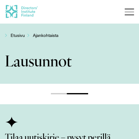
Siirry
sisältöön
Etusivu
Ajankohtaista
Lausunnot
Tilaa uutiskirje – pysyt perillä