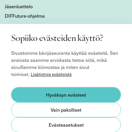
Jäsenluettelo
DIFFuture-ohjelma
Tietoa meistä
Sopiiko evästeiden käyttö?
Mikä DIF on?
Sivustomme kävijäseuranta käyttää evästeitä. Sen
Organisaatio
ansiosta saamme arvokasta tietoa siitä, mikä
Hyvän hallitustyön kulmakivet
sivuillamme kiinnostaa ja miten sivut
Säännöt
toimivat.
Lisätietoja evästeistä
ecoDa ja eurooppalainen yhteistyö
Etsitkö hallitusjäsentä?
Hyväksyn evästeet
Yhteystiedot
Vain pakolliset
Medialle
Evästeasetukset