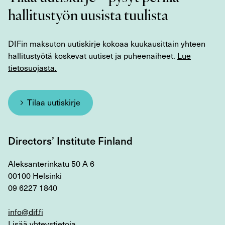
hallitustyön uusista tuulista
DIFin maksuton uutiskirje kokoaa kuukausittain yhteen
hallitustyötä koskevat uutiset ja puheenaiheet.
Lue
tietosuojasta.
Tilaa uutiskirje
Directors’ Institute Finland
Aleksanterinkatu 50 A 6
00100 Helsinki
09 6227 1840
info@dif.fi
Lisää yhteystietoja