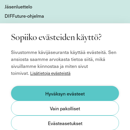
Jäsenluettelo
DIFFuture-ohjelma
Tietoa meistä
Sopiiko evästeiden käyttö?
Mikä DIF on?
Sivustomme kävijäseuranta käyttää evästeitä. Sen
Organisaatio
ansiosta saamme arvokasta tietoa siitä, mikä
Hyvän hallitustyön kulmakivet
sivuillamme kiinnostaa ja miten sivut
Säännöt
toimivat.
Lisätietoja evästeistä
ecoDa ja eurooppalainen yhteistyö
Etsitkö hallitusjäsentä?
Hyväksyn evästeet
Yhteystiedot
Vain pakolliset
Medialle
Evästeasetukset