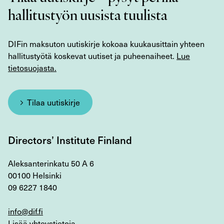
hallitustyön uusista tuulista
DIFin maksuton uutiskirje kokoaa kuukausittain yhteen
hallitustyötä koskevat uutiset ja puheenaiheet.
Lue
tietosuojasta.
Tilaa uutiskirje
Directors’ Institute Finland
Aleksanterinkatu 50 A 6
00100 Helsinki
09 6227 1840
info@dif.fi
Lisää yhteystietoja