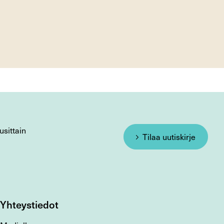
usittain
Tilaa uutiskirje
Yhteystiedot