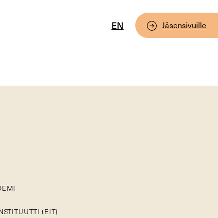
EN
Jäsensivuille
DEMI
STITUUTTI (EIT)