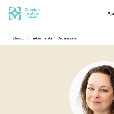
Aja
Siirry
sisältöön
Etusivu
Tietoa meistä
Organisaatio