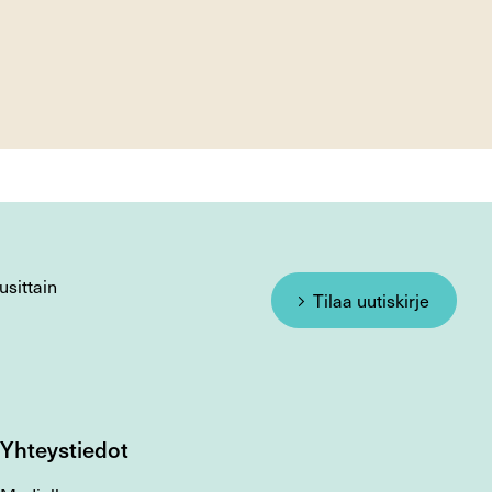
usittain
Tilaa uutiskirje
Yhteystiedot