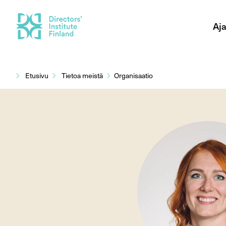
Aja
Siirry
sisältöön
Etusivu
Tietoa meistä
Organisaatio