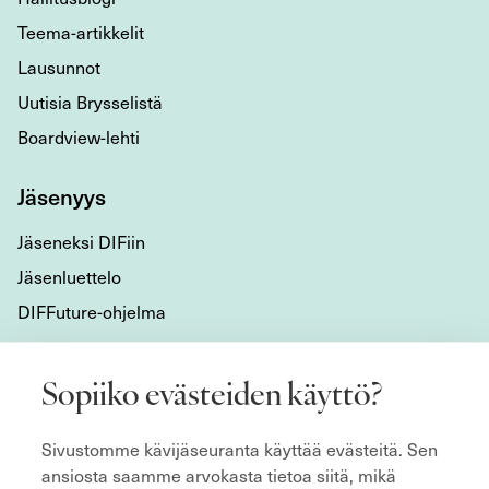
Teema-artikkelit
Lausunnot
Uutisia Brysselistä
Boardview-lehti
Jäsenyys
Jäseneksi DIFiin
Jäsenluettelo
DIFFuture-ohjelma
Tietoa meistä
Sopiiko evästeiden käyttö?
Mikä DIF on?
Sivustomme kävijäseuranta käyttää evästeitä. Sen
Organisaatio
ansiosta saamme arvokasta tietoa siitä, mikä
Hyvän hallitustyön kulmakivet