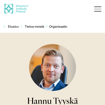
Siirry
sisältöön
Etusivu
Tietoa meistä
Organisaatio
Hannu Tyyskä