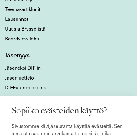
Teema-artikkelit
Lausunnot
Uutisia Brysselistä
Boardview-lehti
Jäsenyys
Jäseneksi DIFiin
Jäsenluettelo
DIFFuture-ohjelma
Tietoa meistä
Sopiiko evästeiden käyttö?
Mikä DIF on?
Sivustomme kävijäseuranta käyttää evästeitä. Sen
Organisaatio
ansiosta saamme arvokasta tietoa siitä, mikä
Hyvän hallitustyön kulmakivet