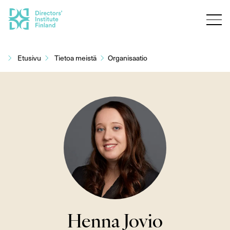
Siirry
sisältöön
Etusivu
Tietoa meistä
Organisaatio
Henna Jovio