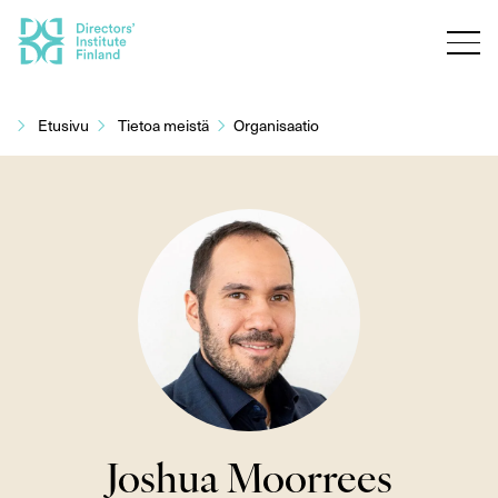
Siirry
sisältöön
Etusivu
Tietoa meistä
Organisaatio
Joshua Moorrees