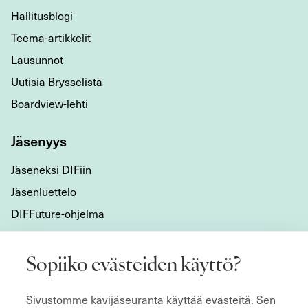
Hallitusblogi
Teema-artikkelit
Lausunnot
Uutisia Brysselistä
Boardview-lehti
Jäsenyys
Jäseneksi DIFiin
Jäsenluettelo
DIFFuture-ohjelma
Tietoa meistä
Sopiiko evästeiden käyttö?
Mikä DIF on?
Sivustomme kävijäseuranta käyttää evästeitä. Sen
Organisaatio