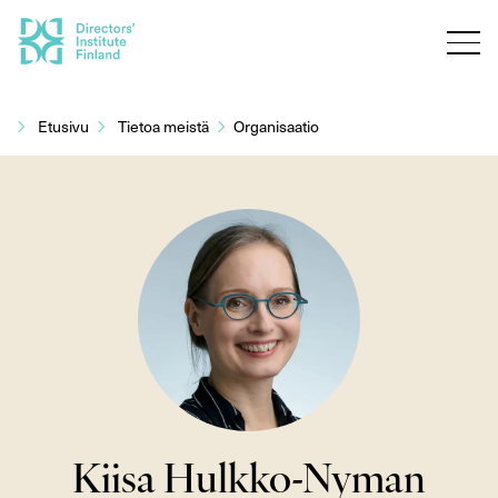
Siirry
sisältöön
Etusivu
Tietoa meistä
Organisaatio
Kiisa Hulkko-Nyman