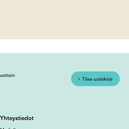
usittain
Tilaa uutiskirje
Yhteystiedot