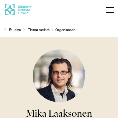
Siirry
sisältöön
Etusivu
Tietoa meistä
Organisaatio
Mika Laaksonen