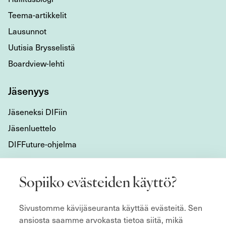
Teema-artikkelit
Lausunnot
Uutisia Brysselistä
Boardview-lehti
Jäsenyys
Jäseneksi DIFiin
Jäsenluettelo
DIFFuture-ohjelma
Tietoa meistä
Sopiiko evästeiden käyttö?
Mikä DIF on?
Sivustomme kävijäseuranta käyttää evästeitä. Sen
Organisaatio
ansiosta saamme arvokasta tietoa siitä, mikä
Hyvän hallitustyön kulmakivet