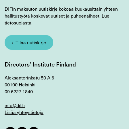
DIFin maksuton uutiskirje kokoaa kuukausittain yhteen
hallitustyötä koskevat uutiset ja puheenaiheet.
Lue
tietosuojasta.
Tilaa uutiskirje
Directors’ Institute Finland
Aleksanterinkatu 50 A 6
00100 Helsinki
09 6227 1840
info@dif.fi
Lisää yhteystietoja