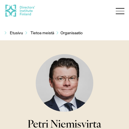
Siirry
sisältöön
Etusivu
Tietoa meistä
Organisaatio
Petri Niemisvirta