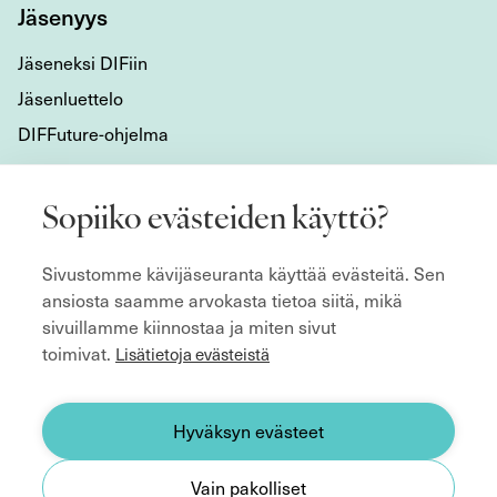
Jäsenyys
Jäseneksi DIFiin
Jäsenluettelo
DIFFuture-ohjelma
Tietoa meistä
Sopiiko evästeiden käyttö?
Mikä DIF on?
Sivustomme kävijäseuranta käyttää evästeitä. Sen
Organisaatio
ansiosta saamme arvokasta tietoa siitä, mikä
Hyvän hallitustyön kulmakivet
sivuillamme kiinnostaa ja miten sivut
Säännöt
toimivat.
Lisätietoja evästeistä
ecoDa ja eurooppalainen yhteistyö
Etsitkö hallitusjäsentä?
Hyväksyn evästeet
Yhteystiedot
Vain pakolliset