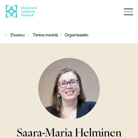
Siirry
sisältöön
Etusivu
Tietoa meistä
Organisaatio
Saara-Maria Helminen