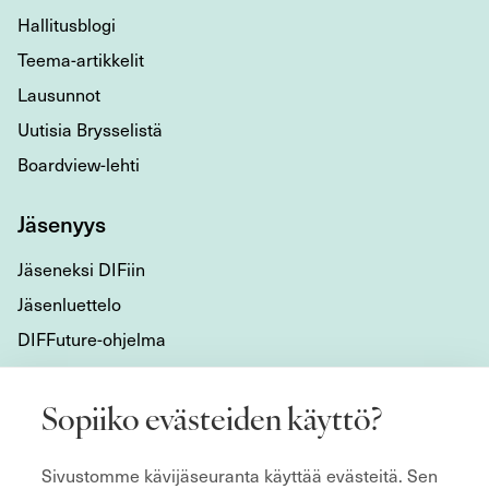
Hallitusblogi
Teema-artikkelit
Lausunnot
Uutisia Brysselistä
Boardview-lehti
Jäsenyys
Jäseneksi DIFiin
Jäsenluettelo
DIFFuture-ohjelma
Tietoa meistä
Sopiiko evästeiden käyttö?
Mikä DIF on?
Sivustomme kävijäseuranta käyttää evästeitä. Sen
Organisaatio