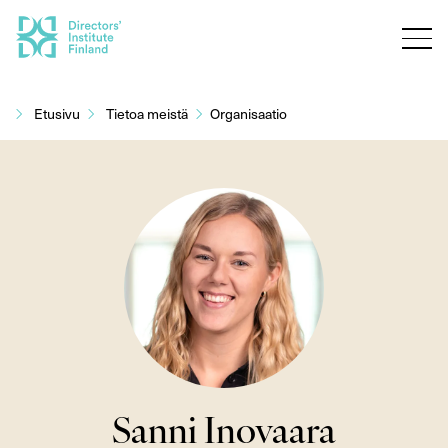
Siirry
sisältöön
Etusivu
Tietoa meistä
Organisaatio
Sanni Inovaara