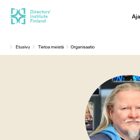
Aja
Siirry
sisältöön
Etusivu
Tietoa meistä
Organisaatio