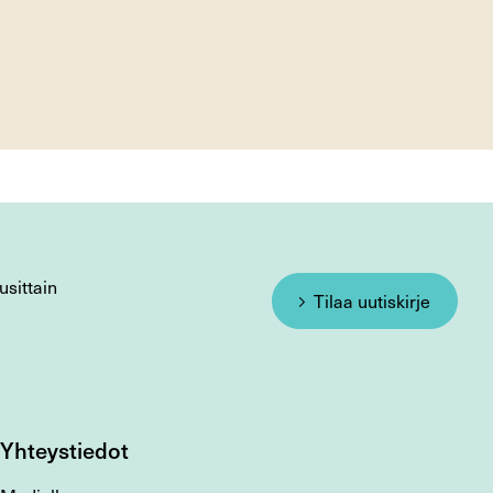
usittain
Tilaa uutiskirje
Yhteystiedot