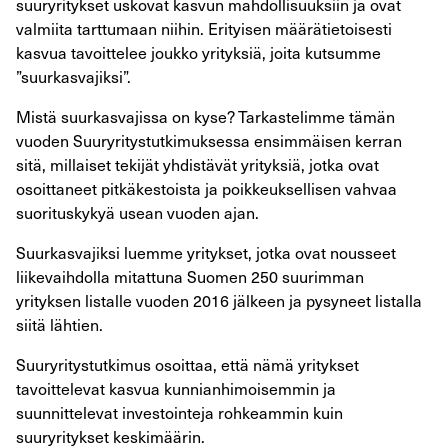
suuryritykset uskovat kasvun mahdollisuuksiin ja ovat
valmiita tarttumaan niihin. Erityisen määrätietoisesti
kasvua tavoittelee joukko yrityksiä, joita kutsumme
”suurkasvajiksi”.
Mistä suurkasvajissa on kyse? Tarkastelimme tämän
vuoden Suuryritystutkimuksessa ensimmäisen kerran
sitä, millaiset tekijät yhdistävät yrityksiä, jotka ovat
osoittaneet pitkäkestoista ja poikkeuksellisen vahvaa
suorituskykyä usean vuoden ajan.
Suurkasvajiksi luemme yritykset, jotka ovat nousseet
liikevaihdolla mitattuna Suomen 250 suurimman
yrityksen listalle vuoden 2016 jälkeen ja pysyneet listalla
siitä lähtien.
Suuryritystutkimus osoittaa, että nämä yritykset
tavoittelevat kasvua kunnianhimoisemmin ja
suunnittelevat investointeja rohkeammin kuin
suuryritykset keskimäärin.