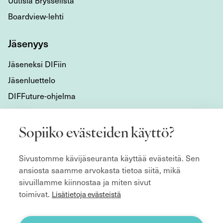
Uutisia Brysselistä
Boardview-lehti
Jäsenyys
Jäseneksi DIFiin
Jäsenluettelo
DIFFuture-ohjelma
Tietoa meistä
Sopiiko evästeiden käyttö?
Mikä DIF on?
Sivustomme kävijäseuranta käyttää evästeitä. Sen
Organisaatio
ansiosta saamme arvokasta tietoa siitä, mikä
Hyvän hallitustyön kulmakivet
sivuillamme kiinnostaa ja miten sivut
Säännöt
toimivat.
Lisätietoja evästeistä
ecoDa ja eurooppalainen yhteistyö