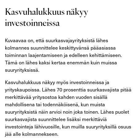
Kasvuhalukkuus näkyy
investoinneissa
Kuvaavaa on, että suurkasvajayrityksistä lähes
kolmannes suunnittelee keskittyvänsä pääasiassa
toiminnan laajentamiseen ja edelleen kehittämiseen.
Tämä on lähes kaksi kertaa enemmän kuin muissa
suuryrityksissä.
Kasvuhalukkuus näkyy myös investoinneissa ja
yrityskaupoissa. Lähes 70 prosenttia suurkasvajista pitää
merkittävää yritysostoa kahden vuoden sisällä
mahdollisena tai todennäköisenä, kun muista
suuryrityksistä näin arvioi noin joka toinen. Lähes puolet
suurkasvajista suunnittelee lisäksi merkittäviä
investointeja lähivuosille, kun muilla suuryrityksillä osuus
jää alle kolmannekseen.