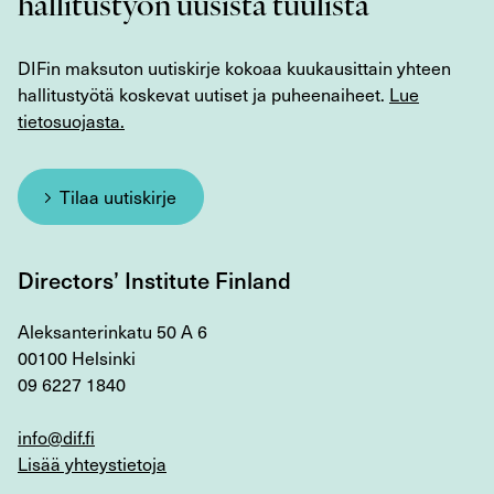
hallitustyön uusista tuulista
DIFin maksuton uutiskirje kokoaa kuukausittain yhteen
hallitustyötä koskevat uutiset ja puheenaiheet.
Lue
tietosuojasta.
Tilaa uutiskirje
Directors’ Institute Finland
Aleksanterinkatu 50 A 6
00100 Helsinki
09 6227 1840
info@dif.fi
Lisää yhteystietoja