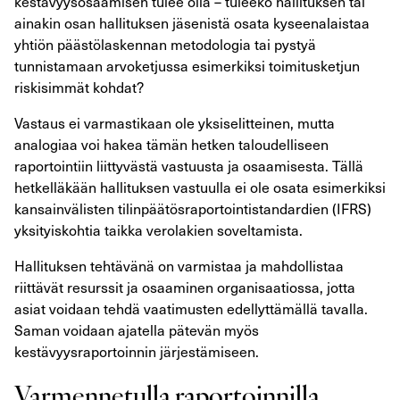
kestävyysosaamisen tulee olla – tuleeko hallituksen tai
ainakin osan hallituksen jäsenistä osata kyseenalaistaa
yhtiön päästölaskennan metodologia tai pystyä
tunnistamaan arvoketjussa esimerkiksi toimitusketjun
riskisimmät kohdat?
Vastaus ei varmastikaan ole yksiselitteinen, mutta
analogiaa voi hakea tämän hetken taloudelliseen
raportointiin liittyvästä vastuusta ja osaamisesta. Tällä
hetkelläkään hallituksen vastuulla ei ole osata esimerkiksi
kansainvälisten tilinpäätösraportointistandardien (IFRS)
yksityiskohtia taikka verolakien soveltamista.
Hallituksen tehtävänä on varmistaa ja mahdollistaa
riittävät resurssit ja osaaminen organisaatiossa, jotta
asiat voidaan tehdä vaatimusten edellyttämällä tavalla.
Saman voidaan ajatella pätevän myös
kestävyysraportoinnin järjestämiseen.
Varmennetulla raportoinnilla