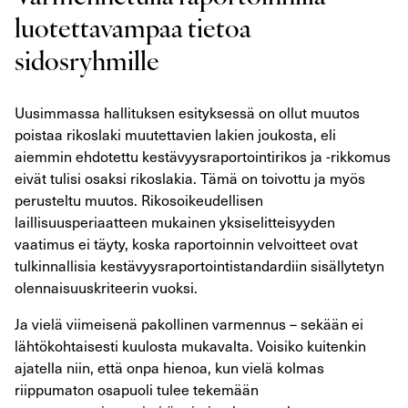
luotettavampaa tietoa
sidosryhmille
Uusimmassa hallituksen esityksessä on ollut muutos
poistaa rikoslaki muutettavien lakien joukosta, eli
aiemmin ehdotettu kestävyysraportointirikos ja -rikkomus
eivät tulisi osaksi rikoslakia. Tämä on toivottu ja myös
perusteltu muutos. Rikosoikeudellisen
laillisuusperiaatteen mukainen yksiselitteisyyden
vaatimus ei täyty, koska raportoinnin velvoitteet ovat
tulkinnallisia kestävyysraportointistandardiin sisällytetyn
olennaisuuskriteerin vuoksi.
Ja vielä viimeisenä pakollinen varmennus – sekään ei
lähtökohtaisesti kuulosta mukavalta. Voisiko kuitenkin
ajatella niin, että onpa hienoa, kun vielä kolmas
riippumaton osapuoli tulee tekemään