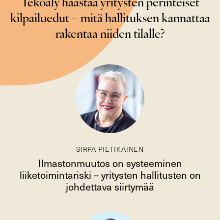
Tekoäly haastaa yritysten perinteiset
kilpailuedut – mitä hallituksen kannattaa
rakentaa niiden tilalle?
SIRPA PIETIKÄINEN
Ilmastonmuutos on systeeminen
liiketoimintariski – yritysten hallitusten on
johdettava siirtymää