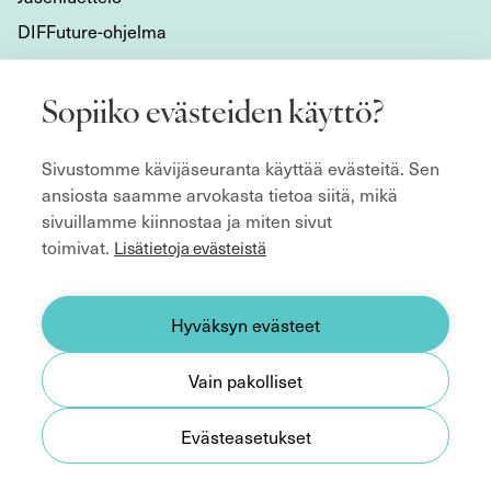
DIFFuture-ohjelma
Tietoa meistä
Sopiiko evästeiden käyttö?
Mikä DIF on?
Sivustomme kävijäseuranta käyttää evästeitä. Sen
Organisaatio
ansiosta saamme arvokasta tietoa siitä, mikä
Hyvän hallitustyön kulmakivet
sivuillamme kiinnostaa ja miten sivut
Säännöt
toimivat.
Lisätietoja evästeistä
ecoDa ja eurooppalainen yhteistyö
Etsitkö hallitusjäsentä?
Hyväksyn evästeet
Yhteystiedot
Vain pakolliset
Medialle
Evästeasetukset