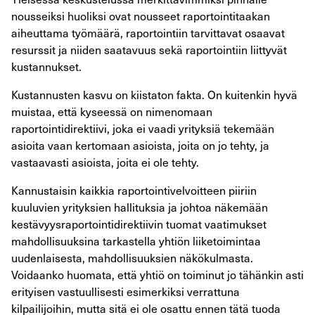
nousseiksi huoliksi ovat nousseet raportointitaakan
aiheuttama työmäärä, raportointiin tarvittavat osaavat
resurssit ja niiden saatavuus sekä raportointiin liittyvät
kustannukset.
Kustannusten kasvu on kiistaton fakta. On kuitenkin hyvä
muistaa, että kyseessä on nimenomaan
raportointidirektiivi, joka ei vaadi yrityksiä tekemään
asioita vaan kertomaan asioista, joita on jo tehty, ja
vastaavasti asioista, joita ei ole tehty.
Kannustaisin kaikkia raportointivelvoitteen piiriin
kuuluvien yrityksien hallituksia ja johtoa näkemään
kestävyysraportointidirektiivin tuomat vaatimukset
mahdollisuuksina tarkastella yhtiön liiketoimintaa
uudenlaisesta, mahdollisuuksien näkökulmasta.
Voidaanko huomata, että yhtiö on toiminut jo tähänkin asti
erityisen vastuullisesti esimerkiksi verrattuna
kilpailijoihin, mutta sitä ei ole osattu ennen tätä tuoda