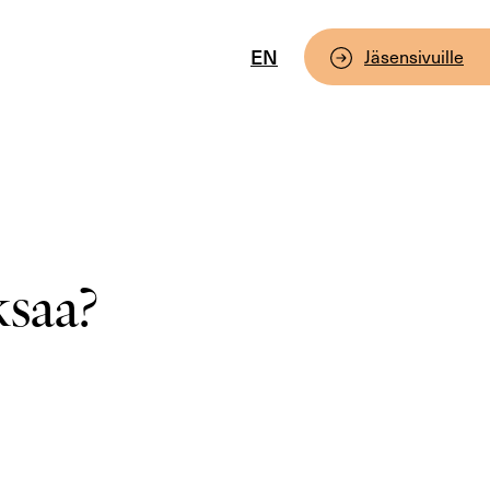
EN
Jäsensivuille
ksaa?