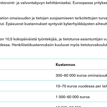
nitorointi- ja valvontakyvyn kehittämiseksi. Euroopassa yrityks
ation omaisuuden ja tietojen suojaamiseen tarkoitettujen turvat
tökulut. Epäsuorat kustannukset syntyvät kyberhyökkäysten aihe
 10,5 kokopäiväistä työntekijää, ja tietoturva-asiantuntijan v
ssa. Henkilöstökustannuksiin kuuluvat myös tietoturvakoulut
Kustannus
300–60 000 euroa ominaisuuks
10–70 euroa vuodessa per lai
1 000–60 000 euroa