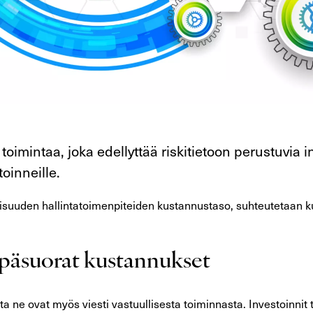
toimintaa, joka edellyttää riskitietoon perustuvia 
oinneille.
suuden hallintatoimenpiteiden kustannustaso, suhteutetaan kus
epäsuorat kustannukset
ne ovat myös viesti vastuullisesta toiminnasta. Investoinnit t