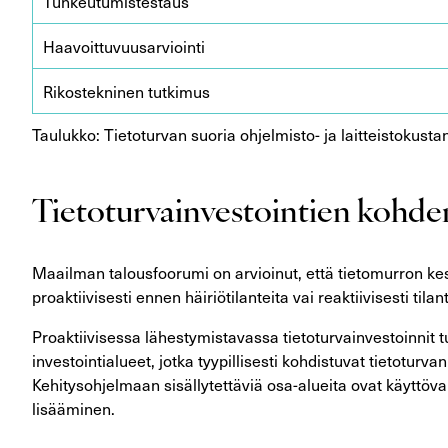
Tunkeutumistestaus
Haavoittuvuusarviointi
Rikostekninen tutkimus
Taulukko: Tietoturvan suoria ohjelmisto- ja laitteistokust
Tietoturvainvestointien kohd
Maailman talousfoorumi on arvioinut, että tietomurron ke
proaktiivisesti ennen häiriötilanteita vai reaktiivisesti tila
Proaktiivisessa lähestymistavassa tietoturvainvestoinnit 
investointialueet, jotka tyypillisesti kohdistuvat tietotu
Kehitysohjelmaan sisällytettäviä osa-alueita ovat käyttöva
lisääminen.