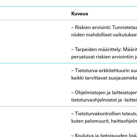
Kuvaus
– Riskien arviointi: Tunnistet
niiden mahdolliset vaikutukset
– Tarpeiden määrittely: Määrit
perustuvat riskien arviointiin j
– Tietoturva-arkkitehtuurin suu
kaikki tarvittavat suojausmeka
– Ohjelmistojen ja laitteistoje
tietoturvaohjelmistot ja -laitte
– Tietoturvakontrollien toteut
kuten palomuurit, haittaohjelm
– Koulutus ja tietoisuuden li