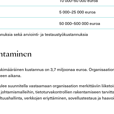
10 000–50 000 euroa
5 000–25 000 euroa
50 000–500 000 euroa
annuksia sekä arviointi- ja testaustyökustannuksia
entaminen
skimääräinen kustannus on 3,7 miljoonaa euroa. Organisaation
nteen aikana.
tulee suunnitella vastaamaan organisaation merkittäviin liiket
rvan johtamismalleihin, tietoturvakontrollien rakentamiseen tar
ltuushallinta, verkkojen eriyttäminen, sovellustestaus ja haavo