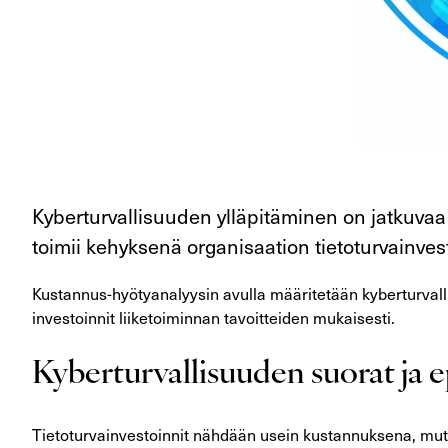
Kyberturvallisuuden ylläpitäminen on jatkuvaa 
toimii kehyksenä organisaation tietoturvainvest
Kustannus-hyötyanalyysin avulla määritetään kyberturvalli
investoinnit liiketoiminnan tavoitteiden mukaisesti.
Kyberturvallisuuden suorat ja 
Tietoturvainvestoinnit nähdään usein kustannuksena, mutta 