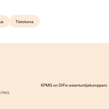
us
Tietoturva
KPMG on DIFin asiantuntijakumppani.
 KPMG