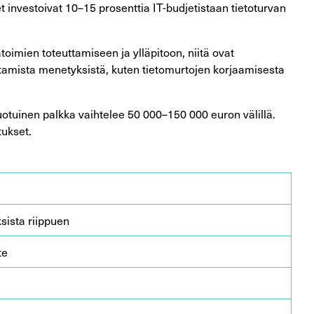
et investoivat 10–15 prosenttia IT-budjetistaan tietoturvan
oimien toteuttamiseen ja ylläpitoon, niitä ovat
uttamista menetyksistä, kuten tietomurtojen korjaamisesta
uotuinen palkka vaihtelee 50 000–150 000 euron välillä.
ukset.
ista riippuen
te