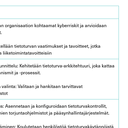
aan organisaation kohtaamat kyberriskit ja arvioidaan
.
ellään tietoturvan vaatimukset ja tavoitteet, jotka
a liiketoimintatavoitteisiin
nnittelu: Kehitetään tietoturva-arkkitehtuuri, joka kattaa
nismit ja -prosessit.
n valinta: Valitaan ja hankitaan tarvittavat
istot
us: Asennetaan ja konfiguroidaan tietoturvakontrollit,
ien torjuntaohjelmistot ja pääsynhallintajärjestelmät.
sääminen: Koulutetaan henkilöstöä tietoturvakäytännöistä