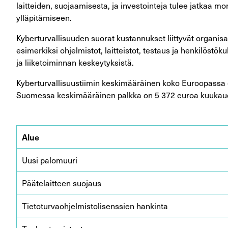
laitteiden, suojaamisesta, ja investointeja tulee jatkaa mo
ylläpitämiseen.
Kyberturvallisuuden suorat kustannukset liittyvät organisa
esimerkiksi ohjelmistot, laitteistot, testaus ja henkilös
ja liiketoiminnan keskeytyksistä.
Kyberturvallisuustiimin keskimääräinen koko Euroopassa on
Suomessa keskimääräinen palkka on 5 372 euroa kuukaude
Alue
Uusi palomuuri
Päätelaitteen suojaus
Tietoturvaohjelmistolisenssien hankinta