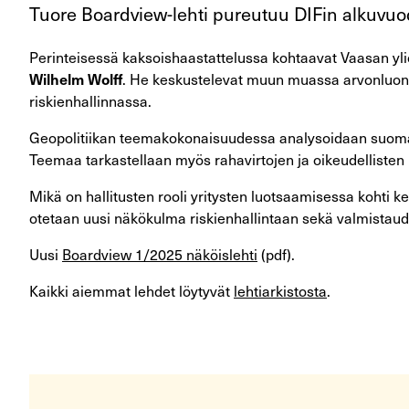
Tuore Boardview-lehti pureutuu DIFin alkuvuode
Perinteisessä kaksoishaastattelussa kohtaavat Vaasan yli
. He keskustelevat muun muassa arvonluonnis
Wilhelm Wolff
riskienhallinnassa.
Geopolitiikan teemakokonaisuudessa analysoidaan suomalai
Teemaa tarkastellaan myös rahavirtojen ja oikeudellisten 
Mikä on hallitusten rooli yritysten luotsaamisessa koht
otetaan uusi näkökulma riskienhallintaan sekä valmistaudu
Uusi
Boardview 1/2025 näköislehti
(pdf).
Kaikki aiemmat lehdet löytyvät
lehtiarkistosta
.