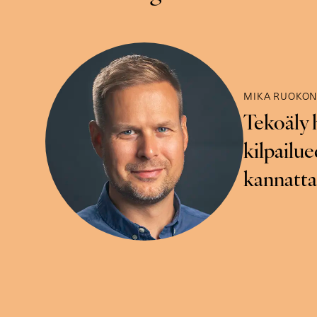
MIKA RUOKO
Tekoäly h
kilpailue
kannattaa