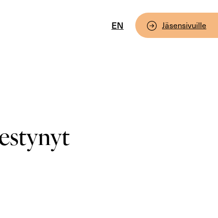
EN
Jäsensivuille
mestynyt