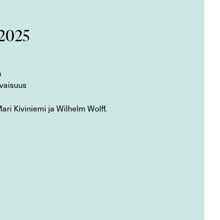
/2025
a
evaisuus
ri Kiviniemi ja Wilhelm Wolff.