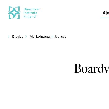
Aja
Siirry
sisältöön
Etusivu
Ajankohtaista
Uutiset
Boardvi