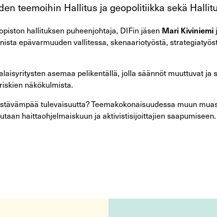
n teemoihin Hallitus ja geopolitiikka sekä Hallitu
opiston hallituksen puheenjohtaja, DIFin jäsen
Mari Kiviniemi
ta epävarmuuden vallitessa, skenaariotyöstä, strategiatyöstä, 
syritysten asemaa pelikentällä, jolla säännöt muuttuvat ja su
riskien näkökulmista.
i kestävämpää tulevaisuutta? Teemakokonaisuudessa muun muas
taan haittaohjelmaiskuun ja aktivistisijoittajien saapumiseen.