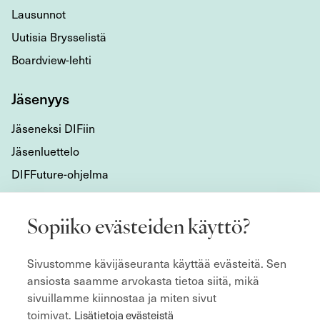
Lausunnot
Uutisia Brysselistä
Boardview-lehti
Jäsenyys
Jäseneksi DIFiin
Jäsenluettelo
DIFFuture-ohjelma
Tietoa meistä
Sopiiko evästeiden käyttö?
Mikä DIF on?
Sivustomme kävijäseuranta käyttää evästeitä. Sen
Organisaatio
ansiosta saamme arvokasta tietoa siitä, mikä
Hyvän hallitustyön kulmakivet
sivuillamme kiinnostaa ja miten sivut
Säännöt
toimivat.
Lisätietoja evästeistä