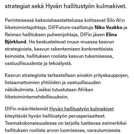
strategiat sekä Hyvän hallitustyön kulmakivet.
Perinteisessä kaksoishaastattelussa kohtaavat Silo AI:n
liiketoimintajohtaja, DIFFuture-osallistuja
ja
Niko Vuokko
Reiman hallituksen puheenjohtaja, DIFin jäsen
Elina
. He keskustelevat muun muassa kasvun
Björklund
strategioista, kasvun rakentamisen konkreettisista
keinoista, hallituksen roolista kasvun tukemisessa,
vastuullisuudesta ja tekoälystä.
Kasvun strategioita tarkastellaan ainakin yrityskauppojen,
listaamattomien yhtiöiden ja vastuullisuuden
näkökulmista. Lisäksi tutustutaan Afrikan
liiketoimintamahdollisuuksiin.
DIFin määrittelemät
Hyvän hallitustyön kulmakivet
kiteyttävät hyvän hallitustyön perusperiaatteet.
Teemakokonaisuudessa on tarjolla luettavaa esimerkiksi
hallituksen roolista arvon luomisessa, varautumisesta