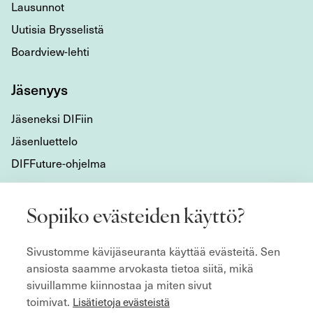
Lausunnot
Uutisia Brysselistä
Boardview-lehti
Jäsenyys
Jäseneksi DIFiin
Jäsenluettelo
DIFFuture-ohjelma
Tietoa meistä
Sopiiko evästeiden käyttö?
Mikä DIF on?
Sivustomme kävijäseuranta käyttää evästeitä. Sen
Organisaatio
ansiosta saamme arvokasta tietoa siitä, mikä
Hyvän hallitustyön kulmakivet
sivuillamme kiinnostaa ja miten sivut
Säännöt
toimivat.
Lisätietoja evästeistä