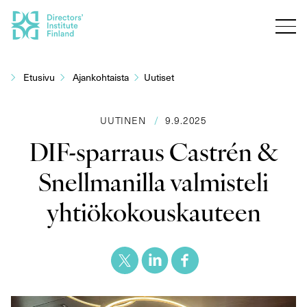
Siirry
sisältöön
Etusivu
Ajankohtaista
Uutiset
UUTINEN
/
9.9.2025
DIF-sparraus Castrén &
Snellmanilla valmisteli
yhtiökokouskauteen