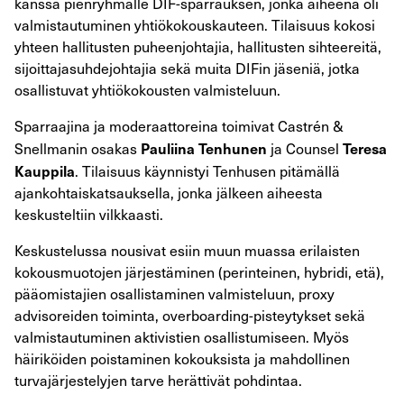
kanssa pienryhmälle DIF-sparrauksen, jonka aiheena oli
valmistautuminen yhtiökokouskauteen. Tilaisuus kokosi
yhteen hallitusten puheenjohtajia, hallitusten sihteereitä,
sijoittajasuhdejohtajia sekä muita DIFin jäseniä, jotka
osallistuvat yhtiökokousten valmisteluun.
Sparraajina ja moderaattoreina toimivat Castrén &
Pauliina Tenhunen
Teresa
Snellmanin osakas
ja Counsel
Kauppila
. Tilaisuus käynnistyi Tenhusen pitämällä
ajankohtaiskatsauksella, jonka jälkeen aiheesta
keskusteltiin vilkkaasti.
Keskustelussa nousivat esiin muun muassa erilaisten
kokousmuotojen järjestäminen (perinteinen, hybridi, etä),
pääomistajien osallistaminen valmisteluun, proxy
advisoreiden toiminta, overboarding-pisteytykset sekä
valmistautuminen aktivistien osallistumiseen. Myös
häiriköiden poistaminen kokouksista ja mahdollinen
turvajärjestelyjen tarve herättivät pohdintaa.