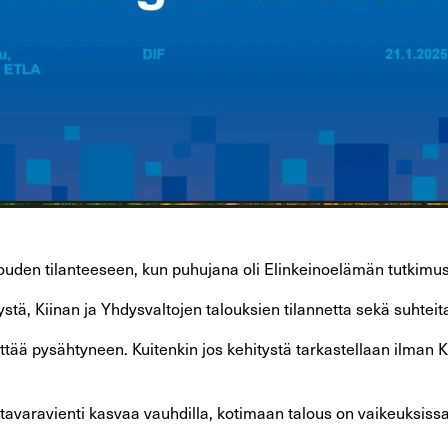
uden tilanteeseen, kun puhujana oli Elinkeinoelämän tutkimus
ystä, Kiinan ja Yhdysvaltojen talouksien tilannetta sekä suhte
tää pysähtyneen. Kuitenkin jos kehitystä tarkastellaan ilman K
 tavaravienti kasvaa vauhdilla, kotimaan talous on vaikeuksissa