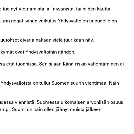
uo nyt Vietnamista ja Taiwanista, tai niiden kautta.
uurin negatiivinen vaikutus Yhdysvaltojen taloudelle on
utokset eivät ainakaan vielä juurikaan näy.
äkymät ovat Yhdysvaltoihin nähden.
ä että tuonnissa. Sen sijaan Kiina-riskin vähentäminen ei
 Yhdysvalloista on tullut Suomen suurin vientimaa. Näin
udessa viennistä. Suomessa ulkomaisen arvonlisän osuus
nempi. Suomi on näin ollen jäänyt muista jälkeen