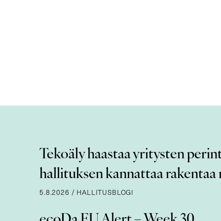
Tekoäly haastaa yritysten perint
hallituksen kannattaa rakentaa n
5.8.2026
/
HALLITUSBLOGI
ecoDa EU Alert – Week 30