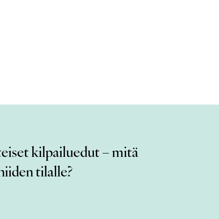
eiset kilpailuedut – mitä
iiden tilalle?