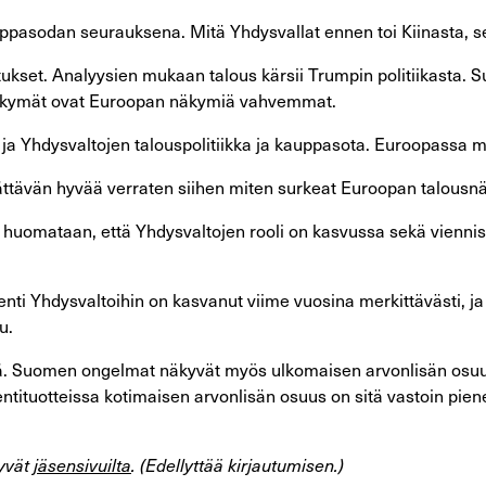
pasodan seurauksena. Mitä Yhdysvallat ennen toi Kiinasta, se t
ukset. Analyysien mukaan talous kärsii Trumpin politiikasta. S
usnäkymät ovat Euroopan näkymiä vahvemmat.
ja Yhdysvaltojen talouspolitiikka ja kauppasota. Euroopassa mu
lättävän hyvää verraten siihen miten surkeat Euroopan talousn
uomataan, että Yhdysvaltojen rooli on kasvussa sekä vienniss
ti Yhdysvaltoihin on kasvanut viime vuosina merkittävästi, ja
u.
sä. Suomen ongelmat näkyvät myös ulkomaisen arvonlisän osu
entituotteissa kotimaisen arvonlisän osuus on sitä vastoin pie
tyvät
jäsensivuilta
. (Edellyttää kirjautumisen.)