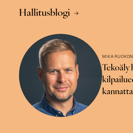
Hallitusblogi
MIKA RUOKO
Tekoäly h
kilpailue
kannattaa