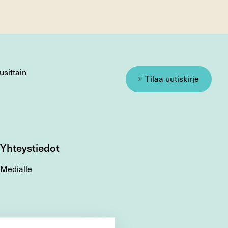
usittain
Tilaa uutiskirje
Yhteystiedot
Medialle