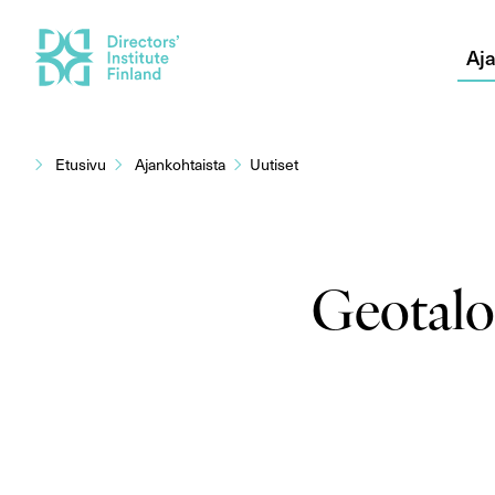
Aja
Siirry
sisältöön
Etusivu
Ajankohtaista
Uutiset
Geotalou