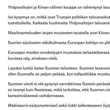
Yhdysvaltojen ja Kiinan välinen kauppa on vähentynyt kaup
Iso kysymys on, mitkä ovat Trumpin politiikan talousvaikut
tuontitulleilla. Kaikesta huolimatta Yhdysvaltojen talo
Maailmantalouden isojen muutosten taustalla ovat Kiinan 
Suorien sijoitusten näkökulmasta Euroopan kehitys on yl
Euroopan maiden arvoketjujen muutoksia tarkasteltaessa h
luvuissa näy, ainakaan vielä.
Lopuksi luotiin katse Suomen talouteen. Suomen tavaravien
ollen Suomella on paljon pelissä, kun tullipolitiikka muuttu
Suomen vienti ei ole pysynyt verrokkimaa Ruotsin peräs
on isompi kuin Ruotsissa, mikä tarkoittaa, että Suomen vi
kansainvälisessä vaihdannassa.
Webinaarin esitysmateriaali sekä linkki tallenteeseen löy