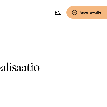
EN
Jäsensivuille
alisaatio