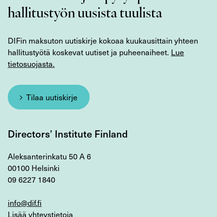
hallitustyön uusista tuulista
DIFin maksuton uutiskirje kokoaa kuukausittain yhteen
hallitustyötä koskevat uutiset ja puheenaiheet.
Lue
tietosuojasta.
Tilaa uutiskirje
Directors’ Institute Finland
Aleksanterinkatu 50 A 6
00100 Helsinki
09 6227 1840
info@dif.fi
Lisää yhteystietoja