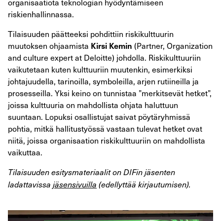
organisaatiota teknologian hyödyntämiseen
riskienhallinnassa.
Tilaisuuden päätteeksi pohdittiin riskikulttuurin
muutoksen ohjaamista
(Partner, Organization
Kirsi Kemin
and culture expert at Deloitte) johdolla. Riskikulttuuriin
vaikutetaan kuten kulttuuriin muutenkin, esimerkiksi
johtajuudella, tarinoilla, symboleilla, arjen rutiineilla ja
prosesseilla. Yksi keino on tunnistaa ”merkitsevät hetket”,
joissa kulttuuria on mahdollista ohjata haluttuun
suuntaan. Lopuksi osallistujat saivat pöytäryhmissä
pohtia, mitkä hallitustyössä vastaan tulevat hetket ovat
niitä, joissa organisaation riskikulttuuriin on mahdollista
vaikuttaa.
Tilaisuuden esitysmateriaalit on DIFin jäsenten
ladattavissa
jäsensivuilla
(edellyttää kirjautumisen).