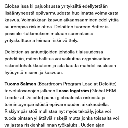
Globaalissa kilpajuoksussa yrityksiltä edellytetään
lisääntyneestä epävarmuudesta huolimatta voimakasta
kasvua. Voimakkaan kasvun aikaansaaminen edellyttää
suurempaa riskin ottoa. Deloitten tuoreen Better is
possible -tutkimuksen mukaan suomalaista
yrityskulttuuria leimaa riskinvälttely.
Deloitten asiantuntijoiden johdolla tilaisuudessa
pohdittiin, miten hallitus voi vaikuttaa organisaation
riskinottohalukkuuteen ja sitä kautta mahdollisuuksien
hyödyntämiseen ja kasvuun.
(Boardroom Program Lead at Deloitte)
Tuomo Salmen
tervetulosanojen jälkeen
(Global ERM
Lasse Ingström
Leader at Deloitte) puhui globaaleista riskeistä ja
toimintaympäristöstä epävarmuuden aikakaudella.
Riskiympäristöä mullistaa nyt myös tekoäly, joka voi
tuoda pintaan yllättäviä riskejä mutta jonka toisaalta voi
valjastaa riskienhallinnan työkaluksi. Uuden ajan