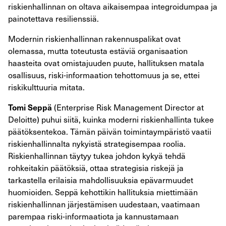
riskienhallinnan on oltava aikaisempaa integroidumpaa ja
painotettava resilienssiä.
Modernin riskienhallinnan rakennuspalikat ovat
olemassa, mutta toteutusta estäviä organisaation
haasteita ovat omistajuuden puute, hallituksen matala
osallisuus, riski-informaation tehottomuus ja se, ettei
riskikulttuuria mitata.
(Enterprise Risk Management Director at
Tomi Seppä
Deloitte) puhui siitä, kuinka moderni riskienhallinta tukee
päätöksentekoa. Tämän päivän toimintaympäristö vaatii
riskienhallinnalta nykyistä strategisempaa roolia.
Riskienhallinnan täytyy tukea johdon kykyä tehdä
rohkeitakin päätöksiä, ottaa strategisia riskejä ja
tarkastella erilaisia mahdollisuuksia epävarmuudet
huomioiden. Seppä kehottikin hallituksia miettimään
riskienhallinnan järjestämisen uudestaan, vaatimaan
parempaa riski-informaatiota ja kannustamaan