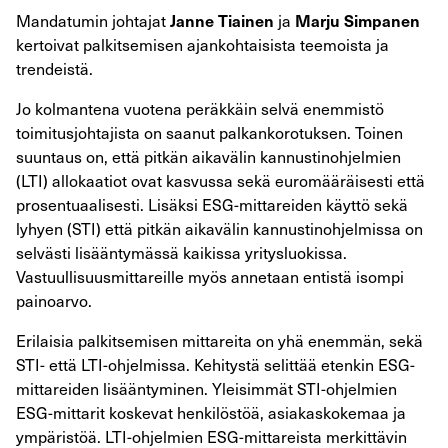
Mandatumin johtajat
ja
Janne Tiainen
Marju Simpanen
kertoivat palkitsemisen ajankohtaisista teemoista ja
trendeistä.
Jo kolmantena vuotena peräkkäin selvä enemmistö
toimitusjohtajista on saanut palkankorotuksen. Toinen
suuntaus on, että pitkän aikavälin kannustinohjelmien
(LTI) allokaatiot ovat kasvussa sekä euromääräisesti että
prosentuaalisesti. Lisäksi ESG-mittareiden käyttö sekä
lyhyen (STI) että pitkän aikavälin kannustinohjelmissa on
selvästi lisääntymässä kaikissa yritysluokissa.
Vastuullisuusmittareille myös annetaan entistä isompi
painoarvo.
Erilaisia palkitsemisen mittareita on yhä enemmän, sekä
STI- että LTI-ohjelmissa. Kehitystä selittää etenkin ESG-
mittareiden lisääntyminen. Yleisimmät STI-ohjelmien
ESG-mittarit koskevat henkilöstöä, asiakaskokemaa ja
ympäristöä. LTI-ohjelmien ESG-mittareista merkittävin