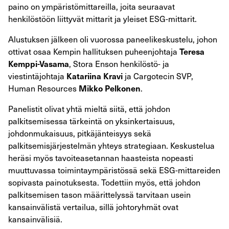
paino on ympäristömittareilla, joita seuraavat
henkilöstöön liittyvät mittarit ja yleiset ESG-mittarit.
Alustuksen jälkeen oli vuorossa paneelikeskustelu, johon
ottivat osaa Kempin hallituksen puheenjohtaja
Teresa
, Stora Enson henkilöstö- ja
Kemppi-Vasama
viestintäjohtaja
ja Cargotecin SVP,
Katariina Kravi
Human Resources
.
Mikko Pelkonen
Panelistit olivat yhtä mieltä siitä, että johdon
palkitsemisessa tärkeintä on yksinkertaisuus,
johdonmukaisuus, pitkäjänteisyys sekä
palkitsemisjärjestelmän yhteys strategiaan. Keskustelua
heräsi myös tavoiteasetannan haasteista nopeasti
muuttuvassa toimintaympäristössä sekä ESG-mittareiden
sopivasta painotuksesta. Todettiin myös, että johdon
palkitsemisen tason määrittelyssä tarvitaan usein
kansainvälistä vertailua, sillä johtoryhmät ovat
kansainvälisiä.