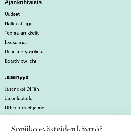
Ajankohtaista
Uutiset
Hallitusblogi
Teema-artikkelit
Lausunnot
Uutisia Brysselistä
Boardview-lehti
Jäsenyys
Jäseneksi DIFiin
Jäsenluettelo
DIFFuture-ohjelma
Tietoa meistä
Sopiiko evästeiden käyttö?