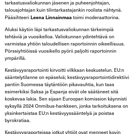
tarkastusvaliokunnan jäsenen ja puheenjohtajan,
talousjohtajan kuin tilintarkastajankin roolista nähtynä.
Leena Linnainmaa
Pääsihteeri
toimi moderaattorina.
Aluksi käytiin läpi tarkastusvaliokunnan tärkeimpiä
tehtäviä ja vuosikelloa. Valiokunnan ydintehtävä on
varmistaa yhtiön taloudellisen raportoinnin oikeellisuus.
Pörssiyhtiöissä vuosikello pyörii paljolti raportoinnin
ympärillä.
Kestävyysraportointi kirvoitti vilkkaan keskustelun. EU:n
sääntelytilanne on epäselvä; kestävyysraportointidirektiivi
pantiin Suomessa täytäntöön pikavauhtia, kun taas
esimerkiksi Saksa ja Espanja eivät ole säätäneet sitä
koskevaa lakia. Sen sijaan Euroopan komission käynnisti
syksyllä 2024 Onmibus-hankkeen, jonka tarkoituksena on
yksinkertaistaa EU:n kestävyyssääntelyä ja poistaa
byrokratiaa.
Kestävyysraporteissa jotkut yhtiöt ovat menneet kovin