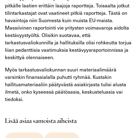
pitkälle laatien erittäin laajoja raportteja. Toisaalta jotkut
tilintarkastajat ovat vaatineet pitkiä raportteja. Tästä on
havaintoja niin Suomesta kuin muista EU-maista.
Massiivinen raportointi vie yritysten voimavaroja aidolta
kestävyystyöltä. Olisikin suotavaa, että
tarkastusvaliokunnilla ja hallituksilla olisi rohkeutta torjua
liian pedanttisia vaatimuksia kestävyysraportoinnissa ja
keskittyä olennaiseen.
Myös tarkastusvaliokunnan suuri materiaalimäärä
varsinkin finanssialalla puhutti ryhmää. Kustakin
hallitusmateriaaliin päätyvästä asiakirjasta tulisi alusta
ilmetä, onko kyseessä päätösasia, keskusteluasia vai
tiedoksi.
Lisää asiaa samoista aiheista