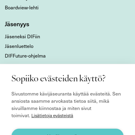
Boardview-lehti
Jäsenyys
Jäseneksi DIFiin
Jäsenluettelo
DIFFuture-ohjelma
Tietoa meistä
Sopiiko evästeiden käyttö?
Mikä DIF on?
Sivustomme kävijäseuranta käyttää evästeitä. Sen
Organisaatio
ansiosta saamme arvokasta tietoa siitä, mikä
Hyvän hallitustyön kulmakivet
sivuillamme kiinnostaa ja miten sivut
Säännöt
toimivat.
Lisätietoja evästeistä
ecoDa ja eurooppalainen yhteistyö
Etsitkö hallitusjäsentä?