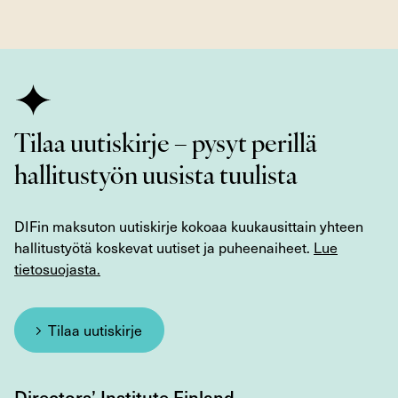
Tilaa uutiskirje – pysyt perillä
hallitustyön uusista tuulista
DIFin maksuton uutiskirje kokoaa kuukausittain yhteen
hallitustyötä koskevat uutiset ja puheenaiheet.
Lue
tietosuojasta.
Tilaa uutiskirje
Directors’ Institute Finland