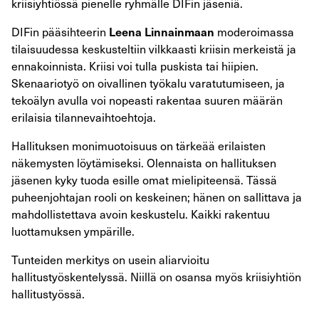
kriisiyhtiössä pienelle ryhmälle DIFin jäseniä.
DIFin pääsihteerin
moderoimassa
Leena Linnainmaan
tilaisuudessa keskusteltiin vilkkaasti kriisin merkeistä ja
ennakoinnista. Kriisi voi tulla puskista tai hiipien.
Skenaariotyö on oivallinen työkalu varatutumiseen, ja
tekoälyn avulla voi nopeasti rakentaa suuren määrän
erilaisia tilannevaihtoehtoja.
Hallituksen monimuotoisuus on tärkeää erilaisten
näkemysten löytämiseksi. Olennaista on hallituksen
jäsenen kyky tuoda esille omat mielipiteensä. Tässä
puheenjohtajan rooli on keskeinen; hänen on sallittava ja
mahdollistettava avoin keskustelu. Kaikki rakentuu
luottamuksen ympärille.
Tunteiden merkitys on usein aliarvioitu
hallitustyöskentelyssä. Niillä on osansa myös kriisiyhtiön
hallitustyössä.