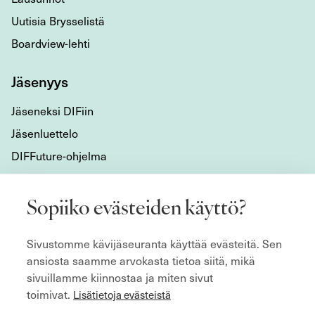
Uutisia Brysselistä
Boardview-lehti
Jäsenyys
Jäseneksi DIFiin
Jäsenluettelo
DIFFuture-ohjelma
Tietoa meistä
Sopiiko evästeiden käyttö?
Mikä DIF on?
Sivustomme kävijäseuranta käyttää evästeitä. Sen
Organisaatio
ansiosta saamme arvokasta tietoa siitä, mikä
Hyvän hallitustyön kulmakivet
sivuillamme kiinnostaa ja miten sivut
Säännöt
toimivat.
Lisätietoja evästeistä
ecoDa ja eurooppalainen yhteistyö