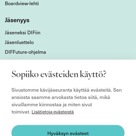
Boardview-lehti
Jäsenyys
Jäseneksi DIFiin
Jäsenluettelo
DIFFuture-ohjelma
Tietoa meistä
Sopiiko evästeiden käyttö?
Mikä DIF on?
Sivustomme kävijäseuranta käyttää evästeitä. Sen
Organisaatio
ansiosta saamme arvokasta tietoa siitä, mikä
Hyvän hallitustyön kulmakivet
sivuillamme kiinnostaa ja miten sivut
Säännöt
toimivat.
Lisätietoja evästeistä
ecoDa ja eurooppalainen yhteistyö
Etsitkö hallitusjäsentä?
Hyväksyn evästeet