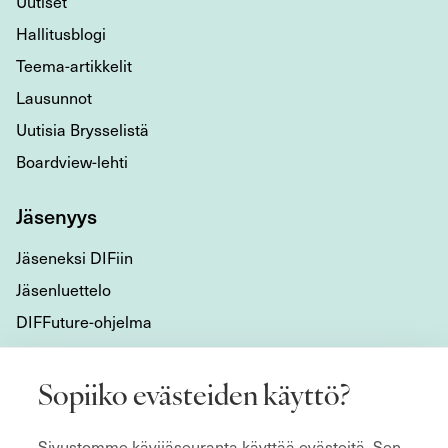
Uutiset
Hallitusblogi
Teema-artikkelit
Lausunnot
Uutisia Brysselistä
Boardview-lehti
Jäsenyys
Jäseneksi DIFiin
Jäsenluettelo
DIFFuture-ohjelma
Tietoa meistä
Sopiiko evästeiden käyttö?
Mikä DIF on?
Sivustomme kävijäseuranta käyttää evästeitä. Sen