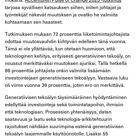
tarjoaa syvällisen katsauksen siihen, miten johtajat ja
työntekijät näkevät muutoksen ja ovatko he valmiita
kohtaamaan sen haasteet.
Tutkimuksen mukaan 72 prosenttia liiketoimintajohtajista
odottaa muutosvauhdin kiihtyvän edelleen tänä vuonna.
Tämä ei ole yllättävää, kun otetaan huomioon, että
teknologinen kehitys, erityisesti generatiivinen tekoäly, on
noussut merkittäväksi muutoksen ajuriksi. Tällä hetkellä
86 prosenttia johtajista onkin valmiita lisäämään
investointejaan generatiiviseen tekoälyyn. Vastaava luku
oli viime vuonna 36 prosenttia, joten ero on merkittävä.
Generatiivisen tekoälyn täysimääräinen hyödyntäminen
edellyttää investointeja sekä toimintatapoihin, ihmisiin
että teknologiaan. Prosessien yhtenäisyys, datan
saatavuus ja laatu sekä teknologia-arkkitehtuurin
rajoitukset nähdään suurimpina esteinä generatiivisen
tekoälyn laajemmalle käyttöönotolle. Lisäksi 55