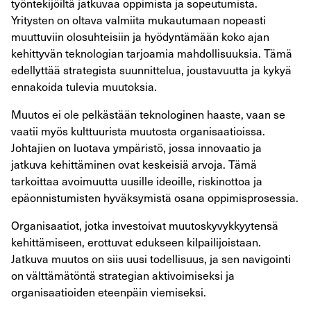
työntekijöiltä jatkuvaa oppimista ja sopeutumista.
Yritysten on oltava valmiita mukautumaan nopeasti
muuttuviin olosuhteisiin ja hyödyntämään koko ajan
kehittyvän teknologian tarjoamia mahdollisuuksia. Tämä
edellyttää strategista suunnittelua, joustavuutta ja kykyä
ennakoida tulevia muutoksia.
Muutos ei ole pelkästään teknologinen haaste, vaan se
vaatii myös kulttuurista muutosta organisaatioissa.
Johtajien on luotava ympäristö, jossa innovaatio ja
jatkuva kehittäminen ovat keskeisiä arvoja. Tämä
tarkoittaa avoimuutta uusille ideoille, riskinottoa ja
epäonnistumisten hyväksymistä osana oppimisprosessia.
Organisaatiot, jotka investoivat muutoskyvykkyytensä
kehittämiseen, erottuvat edukseen kilpailijoistaan.
Jatkuva muutos on siis uusi todellisuus, ja sen navigointi
on välttämätöntä strategian aktivoimiseksi ja
organisaatioiden eteenpäin viemiseksi.