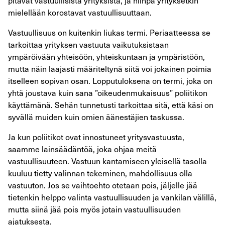
pitävät vastuullisista yrityksistä, ja niinpä yrityksetkin
mielellään korostavat vastuullisuuttaan.
Vastuullisuus on kuitenkin liukas termi. Periaatteessa se
tarkoittaa yrityksen vastuuta vaikutuksistaan
ympäröivään yhteisöön, yhteiskuntaan ja ympäristöön,
mutta näin laajasti määriteltynä siitä voi jokainen poimia
itselleen sopivan osan. Lopputuloksena on termi, joka on
yhtä joustava kuin sana ”oikeudenmukaisuus” poliitikon
käyttämänä. Sehän tunnetusti tarkoittaa sitä, että käsi on
syvällä muiden kuin omien äänestäjien taskussa.
Ja kun poliitikot ovat innostuneet yritysvastuusta,
saamme lainsäädäntöä, joka ohjaa meitä
vastuullisuuteen. Vastuun kantamiseen yleisellä tasolla
kuuluu tietty valinnan tekeminen, mahdollisuus olla
vastuuton. Jos se vaihtoehto otetaan pois, jäljelle jää
tietenkin helppo valinta vastuullisuuden ja vankilan välillä,
mutta siinä jää pois myös jotain vastuullisuuden
ajatuksesta.