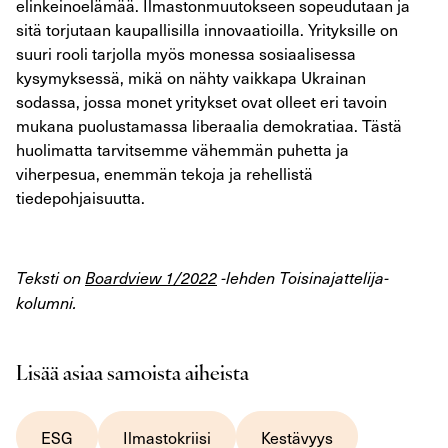
elinkeinoelämää. Ilmastonmuutokseen sopeudutaan ja
sitä torjutaan kaupallisilla innovaatioilla. Yrityksille on
suuri rooli tarjolla myös monessa sosiaalisessa
kysymyksessä, mikä on nähty vaikkapa Ukrainan
sodassa, jossa monet yritykset ovat olleet eri tavoin
mukana puolustamassa liberaalia demokratiaa. Tästä
huolimatta tarvitsemme vähemmän puhetta ja
viherpesua, enemmän tekoja ja rehellistä
tiedepohjaisuutta.
Teksti on
Boardview 1/2022
-lehden Toisinajattelija-
kolumni.
Lisää asiaa samoista aiheista
ESG
Ilmastokriisi
Kestävyys