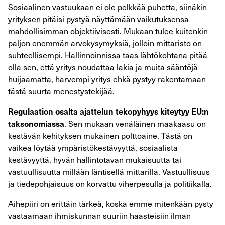
Sosiaalinen vastuukaan ei ole pelkkää puhetta, siinäkin
yrityksen pitäisi pystyä näyttämään vaikutuksensa
mahdollisimman objektiivisesti. Mukaan tulee kuitenkin
paljon enemmän arvokysymyksiä, jolloin mittaristo on
suhteellisempi. Hallinnoinnissa taas lähtökohtana pitää
olla sen, että yritys noudattaa lakia ja muita sääntöjä
huijaamatta, harvempi yritys ehkä pystyy rakentamaan
tästä suurta menestystekijää.
Regulaation osalta ajattelun tekopyhyys kiteytyy EU:n
. Sen mukaan venäläinen maakaasu on
taksonomiassa
kestävän kehityksen mukainen polttoaine. Tästä on
vaikea löytää ympäristökestävyyttä, sosiaalista
kestävyyttä, hyvän hallintotavan mukaisuutta tai
vastuullisuutta millään läntisellä mittarilla. Vastuullisuus
ja tiedepohjaisuus on korvattu viherpesulla ja politiikalla.
Aihepiiri on erittäin tärkeä, koska emme mitenkään pysty
vastaamaan ihmiskunnan suuriin haasteisiin ilman