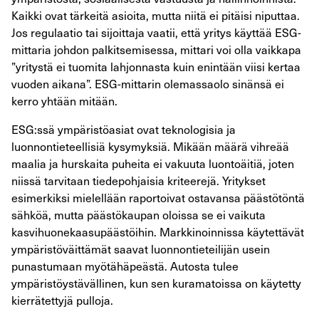
Kaikki ovat tärkeitä asioita, mutta niitä ei pitäisi niputtaa.
Jos regulaatio tai sijoittaja vaatii, että yritys käyttää ESG-
mittaria johdon palkitsemisessa, mittari voi olla vaikkapa
”yritystä ei tuomita lahjonnasta kuin enintään viisi kertaa
vuoden aikana”. ESG-mittarin olemassaolo sinänsä ei
kerro yhtään mitään.
ESG:ssä ympäristöasiat ovat teknologisia ja
luonnontieteellisiä kysymyksiä. Mikään määrä vihreää
maalia ja hurskaita puheita ei vakuuta luontoäitiä, joten
niissä tarvitaan tiedepohjaisia kriteerejä. Yritykset
esimerkiksi mielellään raportoivat ostavansa päästötöntä
sähköä, mutta päästökaupan oloissa se ei vaikuta
kasvihuonekaasupäästöihin. Markkinoinnissa käytettävät
ympäristöväittämät saavat luonnontieteilijän usein
punastumaan myötähäpeästä. Autosta tulee
ympäristöystävällinen, kun sen kuramatoissa on käytetty
kierrätettyjä pulloja.