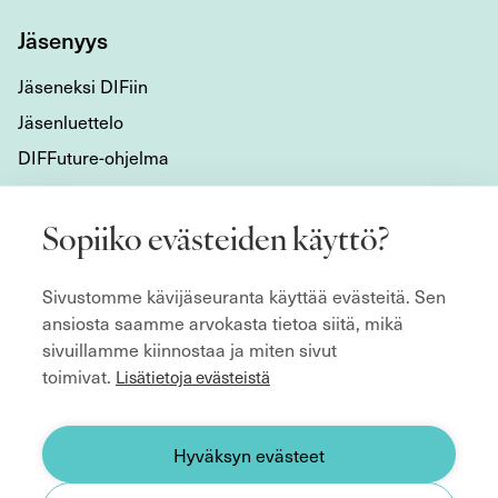
Jäsenyys
Jäseneksi DIFiin
Jäsenluettelo
DIFFuture-ohjelma
Tietoa meistä
Sopiiko evästeiden käyttö?
Mikä DIF on?
Sivustomme kävijäseuranta käyttää evästeitä. Sen
Organisaatio
ansiosta saamme arvokasta tietoa siitä, mikä
Hyvän hallitustyön kulmakivet
sivuillamme kiinnostaa ja miten sivut
Säännöt
toimivat.
Lisätietoja evästeistä
ecoDa ja eurooppalainen yhteistyö
Etsitkö hallitusjäsentä?
Hyväksyn evästeet