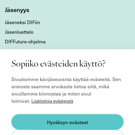
Jäsenyys
Jäseneksi DIFiin
Jäsenluettelo
DIFFuture-ohjelma
Tietoa meistä
Sopiiko evästeiden käyttö?
Mikä DIF on?
Sivustomme kävijäseuranta käyttää evästeitä. Sen
Organisaatio
ansiosta saamme arvokasta tietoa siitä, mikä
Hyvän hallitustyön kulmakivet
sivuillamme kiinnostaa ja miten sivut
Säännöt
toimivat.
Lisätietoja evästeistä
ecoDa ja eurooppalainen yhteistyö
Etsitkö hallitusjäsentä?
Hyväksyn evästeet