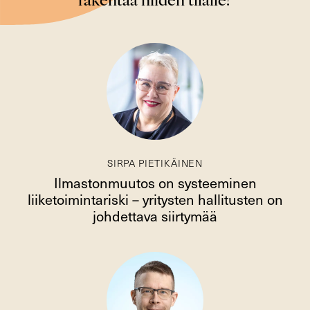
rakentaa niiden tilalle?
SIRPA PIETIKÄINEN
Ilmastonmuutos on systeeminen
liiketoimintariski – yritysten hallitusten on
johdettava siirtymää